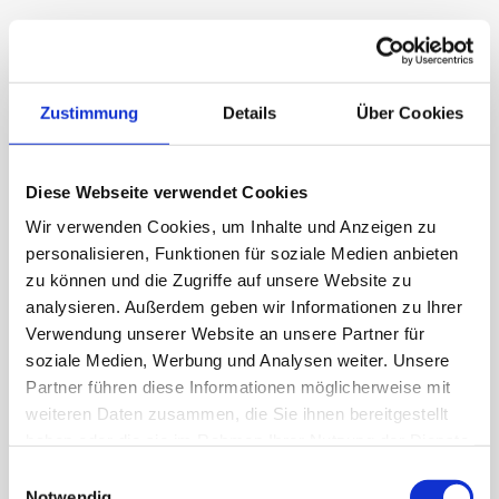
Ravensburg/ Tettnang/ Kressbronn.
Folgen Sie der Beschilderung nach Laimnau
und anschließend nach Wellmutsweiler.
Vor Ort weisen Hinweisschilder den Weg zu
Zustimmung
Details
Über Cookies
den Besucherparkplätzen.
Aus Richtung Ravensburg
Diese Webseite verwendet Cookies
Folgen Sie der B32 in Richtung Wangen.
Wir verwenden Cookies, um Inhalte und Anzeigen zu
In Roggenzell biegen Sie auf die L333 in
personalisieren, Funktionen für soziale Medien anbieten
Richtung Tettnang/Laimnau ab.
zu können und die Zugriffe auf unsere Website zu
Fahren Sie weiter bis Wellmutsweiler und
analysieren. Außerdem geben wir Informationen zu Ihrer
folgen Sie der Beschilderung zum
Verwendung unserer Website an unsere Partner für
Veranstaltungsgelände.
soziale Medien, Werbung und Analysen weiter. Unsere
Partner führen diese Informationen möglicherweise mit
weiteren Daten zusammen, die Sie ihnen bereitgestellt
haben oder die sie im Rahmen Ihrer Nutzung der Dienste
Hinweis: Bitte folgen Sie am
Veranstaltungstag der örtlichen
gesammelt haben.
Einwilligungsauswahl
Beschilderung sowie den
Notwendig