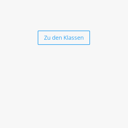
Zu den Klassen
Alle Fahrer müssen ein Leibchen mit der
Startnummer tragen (bei Seitenwagen nur
der Beifahrer).
Die Vorläufe in allen Klassen werden nach
Punkten berechnet.
Die punktbesten Fahrer erreichen das
Tagesfinale. Bei Punktgleichheit zweier