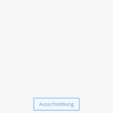
anmeldung@msclangnau.de
Ausschreibung