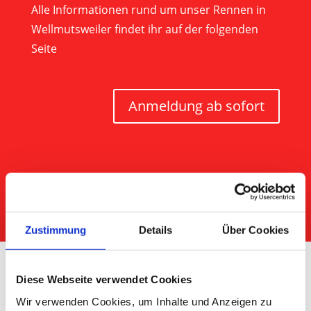
Alle Informationen rund um unser Rennen in
Wellmutsweiler findet ihr auf der folgenden
Seite
Anmeldung ab sofort
Zustimmung
Details
Über Cookies
Zeit bis zum Startschuss
Diese Webseite verwendet Cookies
:
:
:
Wir verwenden Cookies, um Inhalte und Anzeigen zu
Tag(e)
Stunde(
Minute(
Sekund