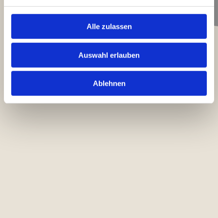
Alle zulassen
Auswahl erlauben
Ablehnen
Motorradsegnung
von
MSC Langnau
|
Apr. 7, 2026
Mit einem starken Auftritt hat sich der
Motorsportclub Langnau auf der
diesjährigen Motorradwelt Bodensee
präsentiert.